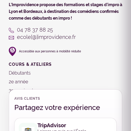
L'Improvidence propose des formations et stages d'impro à
Lyon et Bordeaux, à destination des comédiens confirmés
comme des débutants en impro !
04 78 37 88 25
ecole[@]improvidence.fr
Accessible aux personnes à mobilité réduite
COURS & ATELIERS
Débutants
2e année
3e année et +
4e année et +
AVIS CLIENTS
Partagez votre expérience
STAGES
Stages débutants
TripAdvisor
Intermédiaire