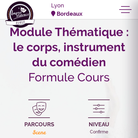
Panneau de gestion des cookies
Lyon
Bordeaux
Module Thématique :
le corps, instrument
du comédien
Formule Cours
PARCOURS
NIVEAU
Scene
Confirme